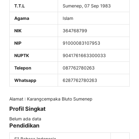
T.T.L
Sumenep, 07 Sep 1983
Agama
Islam
NIK
364768799
NIP
91000083107953
NUPTK
9041761663300033
Telepon
087762780263
Whatsapp
6287762780263
Alamat : Karangcempaka Bluto Sumenep
Profil Singkat
Belum ada data
Pendidikan
S1 Bahasa Indonesia