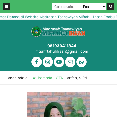
 Datang di Website Madrasah Tsanawiyah Miftahul Ihsan Errabu Bl
081939411844
mtsmftahulihsan@gmail.com
Anda ada di :
Beranda
-
GTK
-
Arifah, S.Pd