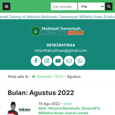
at Datang di Website Madrasah Tsanawiyah Miftahul Ihsan Errabu 
081939411844
mtsmftahulihsan@gmail.com
Anda ada di :
Beranda
-
2022
-
Agustus
Bulan:
Agustus 2022
19 Agu 2022 -
anbk
Moh. Wazirul Musthofa, Siswa MTs
Miftahul Ihsan Juarai Lomba