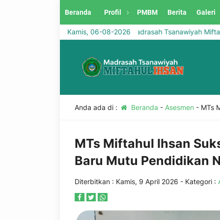
Beranda
Profil
PMBM
Berita
Galeri
Selamat Datang di Website Madrasah Tsanawiyah Miftahul Ih
Kamis, 06-08-2026
Anda ada di :
Beranda
-
Asesmen
-
MTs M
MTs Miftahul Ihsan Suk
Baru Mutu Pendidikan N
Diterbitkan :
Kamis, 9 April 2026
- Kategori :