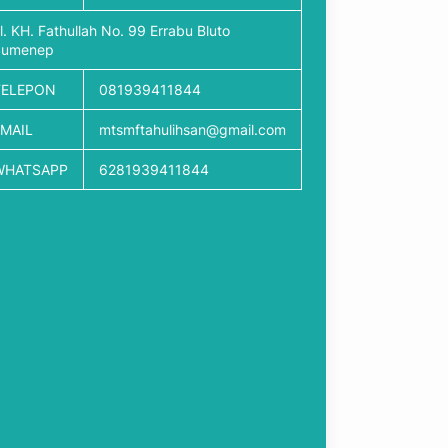
l. KH. Fathullah No. 99 Errabu Bluto
Sumenep
TELEPON
081939411844
EMAIL
mtsmftahulihsan@gmail.com
WHATSAPP
6281939411844