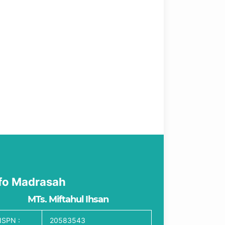
fo Madrasah
MTs. Miftahul Ihsan
SPN :
20583543