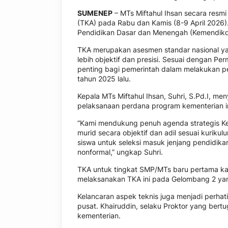
SUMENEP
– MTs Miftahul Ihsan secara res
(TKA) pada Rabu dan Kamis (8-9 April 2026).
Pendidikan Dasar dan Menengah (Kemendikdas
TKA merupakan asesmen standar nasional y
lebih objektif dan presisi. Sesuai dengan P
penting bagi pemerintah dalam melakukan pe
tahun 2025 lalu.
Kepala MTs Miftahul Ihsan, Suhri, S.Pd.I, m
pelaksanaan perdana program kementerian i
“Kami mendukung penuh agenda strategis K
murid secara objektif dan adil sesuai kurikul
siswa untuk seleksi masuk jenjang pendidikan
nonformal,” ungkap Suhri.
TKA untuk tingkat SMP/MTs baru pertama kali
melaksanakan TKA ini pada Gelombang 2 yang 
Kelancaran aspek teknis juga menjadi perhat
pusat. Khairuddin, selaku Proktor yang bertug
kementerian.