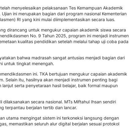
mi telah menyelesaikan pelaksanaan Tes Kemampuan Akademik
 Ujian ini merupakan bagian dari program nasional Kementerian
men) RI yang kini mulai diimplementasikan secara luas.
ang dirancang untuk mengukur capaian akademik siswa secara
ermendikdasmen No. 9 Tahun 2025, program ini menjadi instrumen
metaan kualitas pendidikan setelah melalui tahap uji coba pada
enyatakan bahwa madrasah sangat antusias menjadi bagian dari
ni untuk tingkat menengah.
emendikdasmen ini. TKA bertujuan mengukur capaian akademik
um. Selain itu, hasilnya akan menjadi instrumen penting bagi
 lanjut serta penyetaraan hasil belajar, baik formal maupun
 dilaksanakan secara nasional. MTs Miftahul Ihsan sendiri
terpantau berjalan tertib dan lancar.
ian utama mengingat sistem ini terkoneksi langsung dengan
as, memastikan seluruh alur digital berjalan sesuai protokol