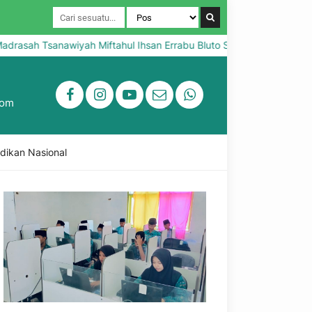
h Tsanawiyah Miftahul Ihsan Errabu Bluto Sumenep
Selamat 
com
dikan Nasional