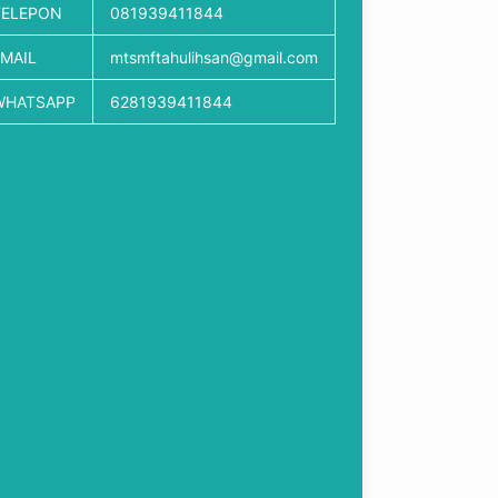
TELEPON
081939411844
EMAIL
mtsmftahulihsan@gmail.com
WHATSAPP
6281939411844