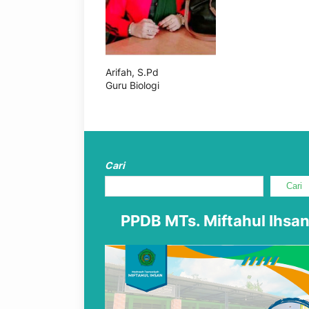
Arifah, S.Pd
Guru Biologi
Cari
Cari
PPDB MTs. Miftahul Ihsa