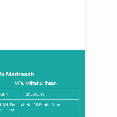
fo Madrasah
MTs. Miftahul Ihsan
SPN :
20583543
l. KH. Fathullah No. 99 Errabu Bluto
Sumenep