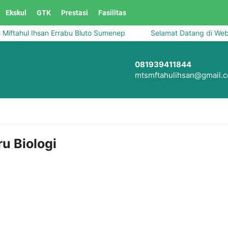
Ekskul
GTK
Prestasi
Fasilitas
tahul Ihsan Errabu Bluto Sumenep
Selamat Datang di Websit
081939411844
mtsmftahulihsan@gmail.
u Biologi