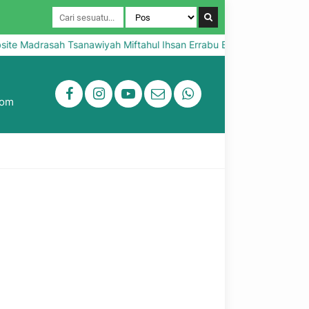
e Madrasah Tsanawiyah Miftahul Ihsan Errabu Bluto Sumenep
com