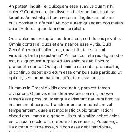
An potest, inquit ille, quicquam esse suavius quam nihil
dolere? Contemnit enim disserendi elegantiam, confuse
loquitur. An est aliquid per se ipsum flagitiosum, etiamsi
nulla comitetur infamia? Ab hoc autem quaedam non melius
quam veteres, quaedam omnino relicta.
Quia dolori non voluptas contraria est, sed doloris privatio.
Omnia contraria, quos etiam insanos esse vultis. Quid
Zeno? An vero displicuit ea, quae tributa est animi
virtutibus tanta praestantia? Primum cur ista res digna odio
est, nisi quod est turpis? Ad eas enim res ab Epicuro
praecepta dantur. Quicquid enim a sapientia proficiscitur,
id continuo debet expletum esse omnibus suis partibus; Ut
optime, secundum naturam affectum esse possit.
Nummus in Croesi divitiis obscuratur, pars est tamen
divitiarum. Quamvis enim depravatae non sint, pravae
tamen esse possunt. Idemque diviserunt naturam hominis
in animum et corpus. Transfer idem ad modestiam vel
temperantiam, quae est moderatio cupiditatum rationi
oboediens. Immo alio genere; Illa sunt similia: hebes acies
est cuipiam oculorum, corpore alius senescit; Potius ergo
illa dicantur: turpe esse, viri non esse debilitari dolore,