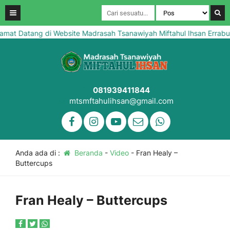
mat Datang di Website Madrasah Tsanawiyah Miftahul Ihsan Errabu 
081939411844
mtsmftahulihsan@gmail.com
Anda ada di :
Beranda
-
Video
-
Fran Healy –
Buttercups
Fran Healy – Buttercups