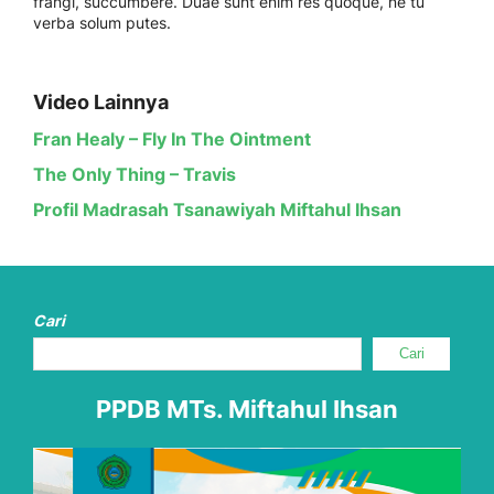
frangi, succumbere. Duae sunt enim res quoque, ne tu
verba solum putes.
Video Lainnya
Fran Healy – Fly In The Ointment
The Only Thing – Travis
Profil Madrasah Tsanawiyah Miftahul Ihsan
Cari
Cari
PPDB MTs. Miftahul Ihsan