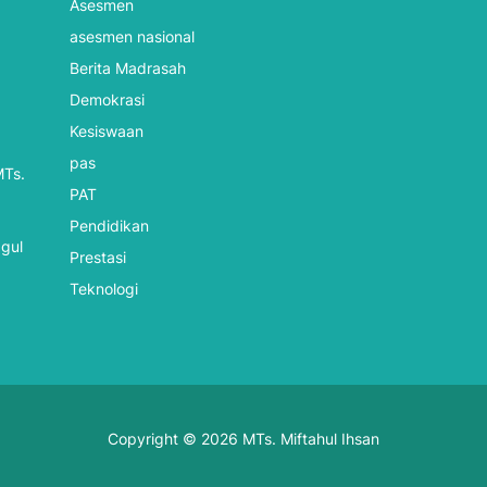
Asesmen
asesmen nasional
Berita Madrasah
Demokrasi
Kesiswaan
pas
MTs.
PAT
Pendidikan
ggul
Prestasi
Teknologi
Copyright © 2026 MTs. Miftahul Ihsan