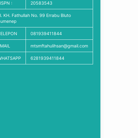
SPN :
20583543
l. KH. Fathullah No. 99 Errabu Bluto
Sumenep
TELEPON
081939411844
EMAIL
mtsmftahulihsan@gmail.com
WHATSAPP
6281939411844