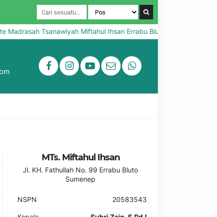
 Madrasah Tsanawiyah Miftahul Ihsan Errabu Bluto Sumenep
S
com
MTs. Miftahul Ihsan
Jl. KH. Fathullah No. 99 Errabu Bluto
Sumenep
NSPN
20583543
Kepala
Suhri Zain, S.Pd.I