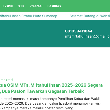
Ekskul
GTK
Prestasi
Fasilitas
ahul Ihsan Errabu Bluto Sumenep
Selamat Datang di Website
081939411844
mtsmftahulihsan@gmail.
mokrasi
tua OSIM MTs. Miftahul Ihsan 2025–2026 Segera
, Dua Paslon Tawarkan Gagasan Terbaik
san resmi memasuki masa kampanye Pemilihan Ketua dan Wakil
de 2025–2026. Dua pasangan calon (paslon) menampilkan visi,
as kampanye mereka melalui poster resmi yang..