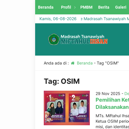
Beranda
Profil
PMBM
Berita
Galeri
Selamat Datang di Website Madrasah Tsanawiyah Mift
Kamis, 06-08-2026
Anda ada di :
Beranda
-
Tag "OSIM"
Tag:
OSIM
29 Nov 2025 -
De
Pemilihan Ke
Dilaksanakan
MTs. Miftahul Ih
Ketua OSIM perio
misi, dan identit