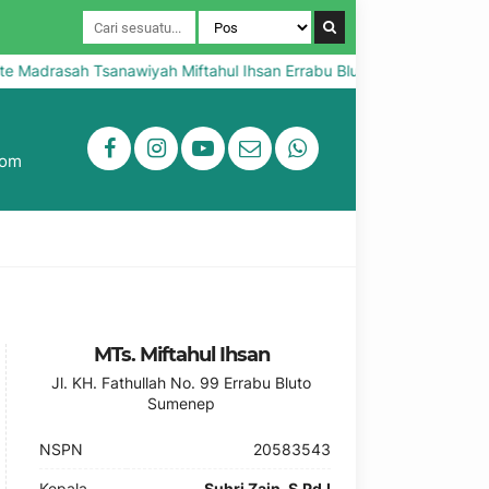
Madrasah Tsanawiyah Miftahul Ihsan Errabu Bluto Sumenep
S
com
MTs. Miftahul Ihsan
Jl. KH. Fathullah No. 99 Errabu Bluto
Sumenep
NSPN
20583543
Kepala
Suhri Zain, S.Pd.I