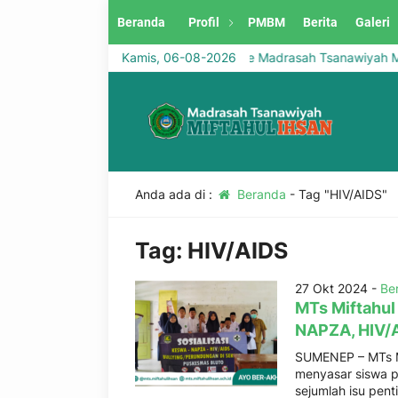
Beranda
Profil
PMBM
Berita
Galeri
Selamat Datang di Website Madrasah Tsanawiyah Mifta
Kamis, 06-08-2026
Anda ada di :
Beranda
-
Tag "HIV/AIDS"
Tag:
HIV/AIDS
27 Okt 2024 -
Be
MTs Miftahul 
NAPZA, HIV/A
SUMENEP – MTs Mi
menyasar siswa p
sejumlah isu pent