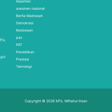
Asesmen
asesmen nasional
Berita Madrasah
Demokrasi
Kesiswaan
pas
MTs.
PAT
Pendidikan
ggul
Prestasi
Teknologi
Copyright © 2026 MTs. Miftahul Ihsan