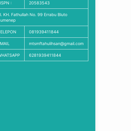
SPN :
20583543
l. KH. Fathullah No. 99 Errabu Bluto
Sumenep
TELEPON
081939411844
EMAIL
mtsmftahulihsan@gmail.com
WHATSAPP
6281939411844