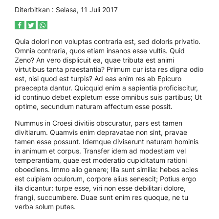
Diterbitkan :
Selasa, 11 Juli 2017
Quia dolori non voluptas contraria est, sed doloris privatio.
Omnia contraria, quos etiam insanos esse vultis. Quid
Zeno? An vero displicuit ea, quae tributa est animi
virtutibus tanta praestantia? Primum cur ista res digna odio
est, nisi quod est turpis? Ad eas enim res ab Epicuro
praecepta dantur. Quicquid enim a sapientia proficiscitur,
id continuo debet expletum esse omnibus suis partibus; Ut
optime, secundum naturam affectum esse possit.
Nummus in Croesi divitiis obscuratur, pars est tamen
divitiarum. Quamvis enim depravatae non sint, pravae
tamen esse possunt. Idemque diviserunt naturam hominis
in animum et corpus. Transfer idem ad modestiam vel
temperantiam, quae est moderatio cupiditatum rationi
oboediens. Immo alio genere; Illa sunt similia: hebes acies
est cuipiam oculorum, corpore alius senescit; Potius ergo
illa dicantur: turpe esse, viri non esse debilitari dolore,
frangi, succumbere. Duae sunt enim res quoque, ne tu
verba solum putes.