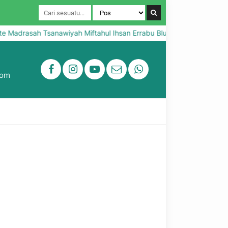
Madrasah Tsanawiyah Miftahul Ihsan Errabu Bluto Sumenep
S
com