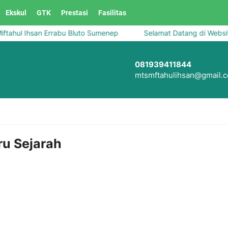
Ekskul
GTK
Prestasi
Fasilitas
hul Ihsan Errabu Bluto Sumenep
Selamat Datang di Website 
081939411844
mtsmftahulihsan@gmail.
ru Sejarah