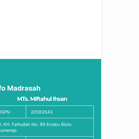
fo Madrasah
MTs. Miftahul Ihsan
SPN :
20583543
l. KH. Fathullah No. 99 Errabu Bluto
Sumenep