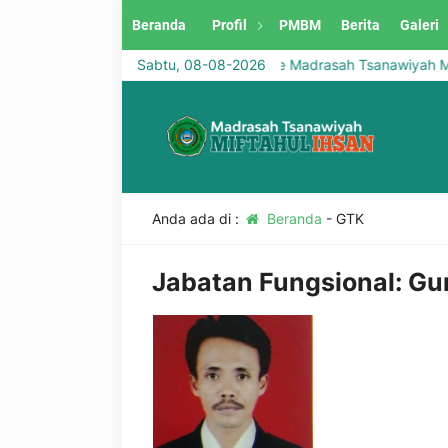
Beranda
Profil
PMBM
Berita
Galeri
Selamat Datang di Website Madrasah Tsanawiyah Mifta
Sabtu, 08-08-2026
Anda ada di :
Beranda
-
GTK
Jabatan Fungsional:
Gu