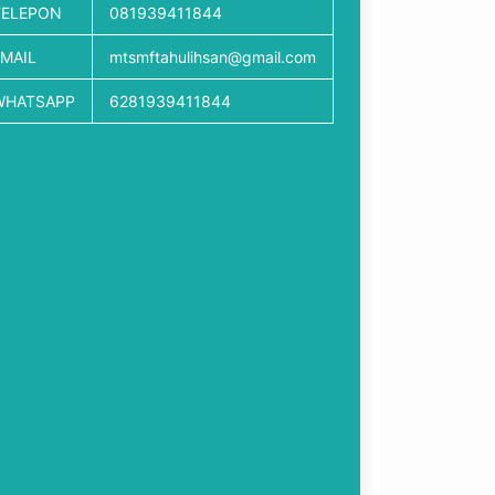
TELEPON
081939411844
EMAIL
mtsmftahulihsan@gmail.com
WHATSAPP
6281939411844