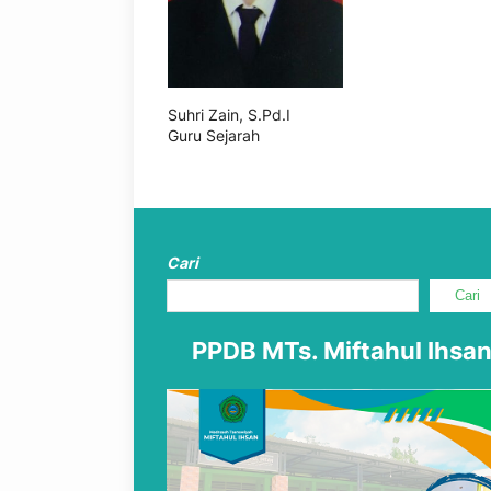
Suhri Zain, S.Pd.I
Guru Sejarah
Cari
Cari
PPDB MTs. Miftahul Ihsa