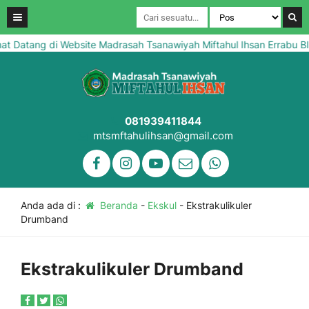
Datang di Website Madrasah Tsanawiyah Miftahul Ihsan Errabu Blu
081939411844
mtsmftahulihsan@gmail.com
Anda ada di :
Beranda
-
Ekskul
-
Ekstrakulikuler
Drumband
Ekstrakulikuler Drumband