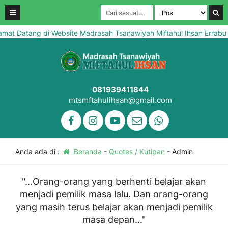
at Datang di Website Madrasah Tsanawiyah Miftahul Ihsan Errabu B
081939411844
mtsmftahulihsan@gmail.com
Anda ada di :
Beranda
-
Quotes / Kutipan
-
Admin
"...Orang-orang yang berhenti belajar akan
menjadi pemilik masa lalu. Dan orang-orang
yang masih terus belajar akan menjadi pemilik
masa depan..."