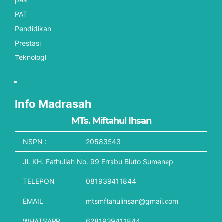
PAT
Pendidikan
Prestasi
Teknologi
Info Madrasah
MTs. Miftahul Ihsan
NSPN :
20583543
Jl. KH. Fathullah No. 99 Errabu Bluto Sumenep
TELEPON
081939411844
EMAIL
mtsmftahulihsan@gmail.com
WHATSAPP
6281939411844